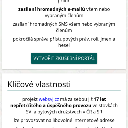
příloh
zasílaní hromadných e-mailů
všem nebo
vybraným členům
zasílaní hromadných SMS všem nebo vybraným
členům
pokročilá správa přístupových práv, rolí, jmen a
hesel
VYTVOŘIT ZKUŠEBNÍ PORTÁL
Klíčové vlastnosti
projekt
websvj.cz
má za sebou již
17 let
nepřetržitého a úspěšného provozu
ve stovkách
SVJ a bytových družstvech v ČR a SR
lze provozovat na libovolné internetové adrese