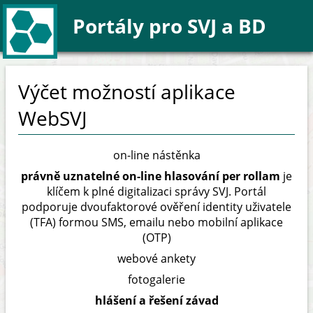
Portály pro SVJ a BD
Portály pro SVJ a BD
Výčet možností aplikace
WebSVJ
on-line nástěnka
právně uznatelné on-line hlasování per rollam
je
klíčem k plné digitalizaci správy SVJ. Portál
podporuje dvoufaktorové ověření identity uživatele
(TFA) formou SMS, emailu nebo mobilní aplikace
(OTP)
webové ankety
fotogalerie
hlášení a řešení závad