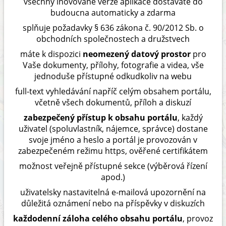
všechny inovované verze aplikace dostáváte do
budoucna automaticky a zdarma
splňuje požadavky § 636 zákona č. 90/2012 Sb. o
obchodních společnostech a družstvech
máte k dispozici
neomezený datový prostor
pro
Vaše dokumenty, přílohy, fotografie a videa, vše
jednoduše přístupné odkudkoliv na webu
full-text vyhledávání napříč celým obsahem portálu,
včetně všech dokumentů, příloh a diskuzí
zabezpečený přístup k obsahu portálu
, každý
uživatel (spoluvlastník, nájemce, správce) dostane
svoje jméno a heslo a portál je provozován v
zabezpečeném režimu https, ověřené certifikátem
možnost veřejně přístupné sekce (výběrová řízení
apod.)
uživatelsky nastavitelná e-mailová upozornění na
důležitá oznámení nebo na příspěvky v diskuzích
každodenní záloha celého obsahu portálu
, provoz